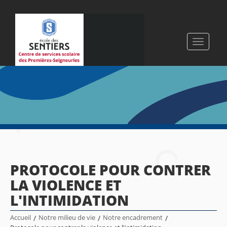
Toggle
navigati
PROTOCOLE POUR CONTRER
LA VIOLENCE ET
L'INTIMIDATION
Accueil
/
Notre milieu de vie
/
Notre encadrement
/