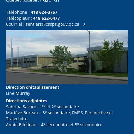
Québec (Québec) G2L 1G1
Téléphone :
418 624-3757
Télécopieur :
418 622-0477
Courriel :
sentiers@cssps.gouv.qc.ca
Direction d'établissement
Line Murray
Directions adjointes
re
e
Sabrina Savard– 1
et 2
secondaire
e
Mariève Bureau – 3
secondaire, FMSS, Perspective et
Trajectoire
e
e
Annie Bilodeau – 4
secondaire et 5
secondaire