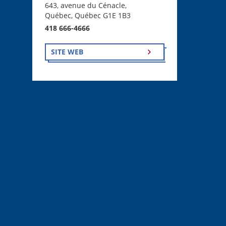
643, avenue du Cénacle,
Québec, Québec G1E 1B3
418 666-4666
SITE WEB