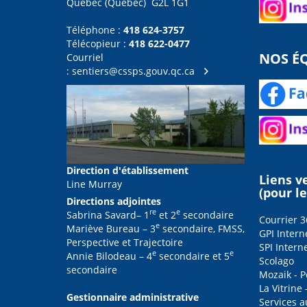
Québec (Québec) G2L 1G1
Téléphone :
418 624-3757
Télécopieur :
418 622-0477
NOS ÉQ
Courriel
:
sentiers@cssps.gouv.qc.ca
Direction d'établissement
Liens v
Line Murray
(pour l
Directions adjointes
re
e
Sabrina Savard– 1
et 2
secondaire
Courrier 3
e
Mariève Bureau – 3
secondaire, FMSS,
GPI Intern
Perspective et Trajectoire
SPI Intern
e
e
Annie Bilodeau – 4
secondaire et 5
Scolago
secondaire
Mozaik - P
La Vitrine
Gestionnaire administrative
Services 