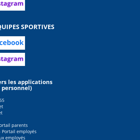
UIPES SPORTIVES
ers les applications
e personnel)
65
et
et
ortail parents
 - Portail employés
aux employés