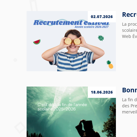
Recr
02.07.2026
La pro
scolair
Web Évé
Bonn
18.06.2026
La fin 
des Pr
merveil