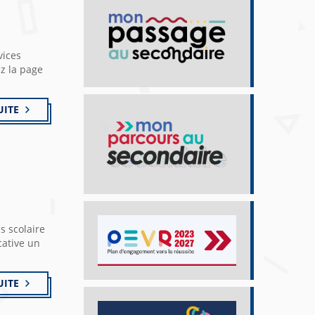
vices
ez la page
UITE
s scolaire
cative un
UITE