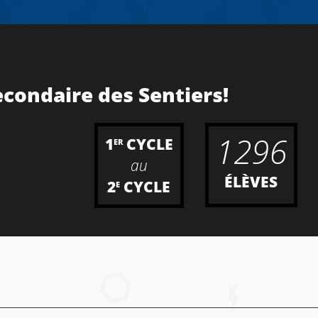
econdaire des Sentiers!
1296
1
CYCLE
ER
au
ÉLÈVES
2
CYCLE
E