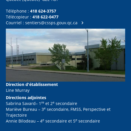
Téléphone :
418 624-3757
Télécopieur :
418 622-0477
Courriel :
sentiers@cssps.gouv.qc.ca
Direction d'établissement
Line Murray
Directions adjointes
re
e
Sabrina Savard– 1
et 2
secondaire
e
Mariève Bureau – 3
secondaire, FMSS, Perspective et
Trajectoire
e
e
Annie Bilodeau – 4
secondaire et 5
secondaire